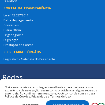
Ouvidoria
PORTAL DA TRANSPARÊNCIA
Lei nº 12.527/2011
Folha de pagamento
Convênios
Diário Oficial
Organograma
Legislação
Prestação de Contas
SECRETARIA E ÓRGÃOS
Legislativo - Gabinete do Presidente
Redes
Sociais
Todos os direitos reservados à Câmara
O site usa cookies e tecnologias semelhantes para melhorar a sua
Municipal de São Benedito Do Rio Preto
experiência de navegação, assim como providenciar alguns recursos
essenciais. Ao continuar em nosso site, você concorda com a nossa
Política de Cookies, Privacidade e Termos de Uso.
Ver termos
Concordar e continuar