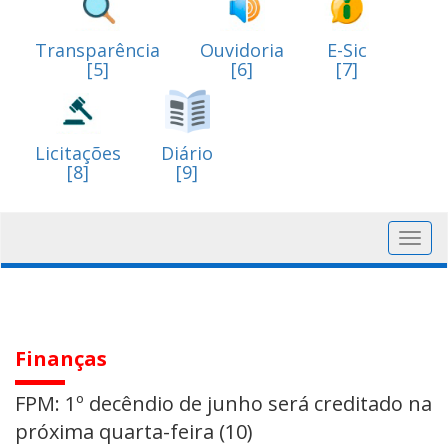
Transparência
Ouvidoria
E-Sic
[5]
[6]
[7]
Licitações
Diário
[8]
[9]
Toggl
navig
Finanças
FPM: 1º decêndio de junho será creditado na
próxima quarta-feira (10)