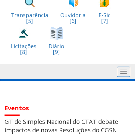
Transparência
Ouvidoria
E-Sic
[5]
[6]
[7]
Licitações
Diário
[8]
[9]
Toggl
navig
Eventos
GT de Simples Nacional do CTAT debate
impactos de novas Resoluções do CGSN