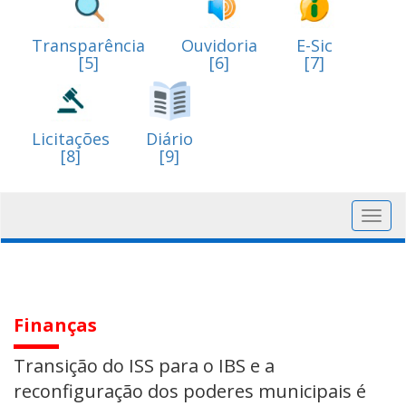
Transparência
Ouvidoria
E-Sic
[5]
[6]
[7]
Licitações
Diário
[8]
[9]
Toggl
navig
Finanças
Transição do ISS para o IBS e a
reconfiguração dos poderes municipais é