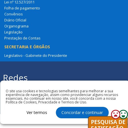
Lei nº 12.527/2011
Folha de pagamento
Convênios
Diário Oficial
Organograma
Legislação
Prestação de Contas
SECRETARIA E ÓRGÃOS
Legislativo - Gabinete do Presidente
Redes
Sociais
Todos os direitos reservados à Câmara
Municipal de São Benedito Do Rio Preto
O site usa cookies e tecnologias semelhantes para melhorar a sua
experiência de navegação, assim como providenciar alguns recursos
essenciais. Ao continuar em nosso site, você concorda com a nossa
Política de Cookies, Privacidade e Termos de Uso.
Ver termos
Concordar e continuar