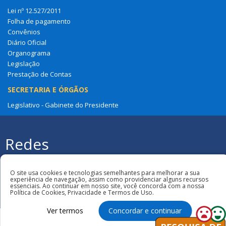
Lei nº 12.527/2011
Folha de pagamento
Convênios
Diário Oficial
Organograma
Legislação
Prestação de Contas
SECRETARIA E ÓRGÃOS
Legislativo - Gabinete do Presidente
Redes
Sociais
Todos os direitos reservados à Câmara
Municipal de São Benedito Do Rio Preto
O site usa cookies e tecnologias semelhantes para melhorar a sua
experiência de navegação, assim como providenciar alguns recursos
essenciais. Ao continuar em nosso site, você concorda com a nossa
Política de Cookies, Privacidade e Termos de Uso.
Ver termos
Concordar e continuar