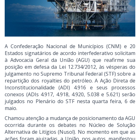
A Confederação Nacional de Municípios (CNM) e 20
Estados signatários de acordo interfederativo solicitam
à Advocacia Geral da União (AGU) que reafirme sua
posição em defesa da Lei 12.734/2012, às vésperas do
julgamento no Supremo Tribunal Federal (STF) sobre a
repartição dos royalties do petróleo. A Ação Direta de
Inconstitucionalidade (ADI) 4.916 e seus processos
conexos (ADIs 4.917, 4.918, 4.920, 5.038 e 5.621) serão
julgados no Plenário do STF nesta quarta feira, 6 de
maio.
Chamou atenção a mudança de posicionamento da AGU
ocorrida durante os debates no Núcleo de Solução
Alternativa de Litígios (Nusol). No momento em que as
ações foram ajuizadas, a União, nos autos, manifestou