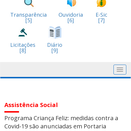
Transparência
Ouvidoria
E-Sic
[5]
[6]
[7]
Licitações
Diário
[8]
[9]
Toggl
navig
Assistência Social
Programa Criança Feliz: medidas contra a
Covid-19 são anunciadas em Portaria