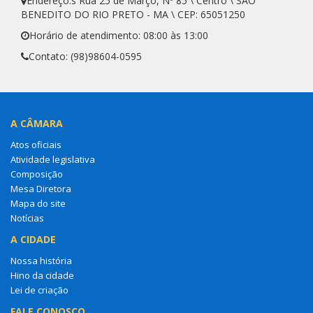
Endereço:s Rua 25 de Março, Nº 85 \ Centro \ SÃO
BENEDITO DO RIO PRETO - MA \ CEP: 65051250
Horário de atendimento: 08:00 às 13:00
Contato: (98)98604-0595
A CÂMARA
Atos oficiais
Atividade legislativa
Composição
Mesa Diretora
Mapa do site
Notícias
A CIDADE
Nossa história
Hino da cidade
Lei de criação
FALE CONOSCO