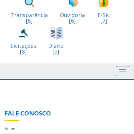
Transparência
Ouvidoria
E-Sic
[5]
[6]
[7]
Licitações
Diário
[8]
[9]
Toggl
navig
FALE CONOSCO
Nome