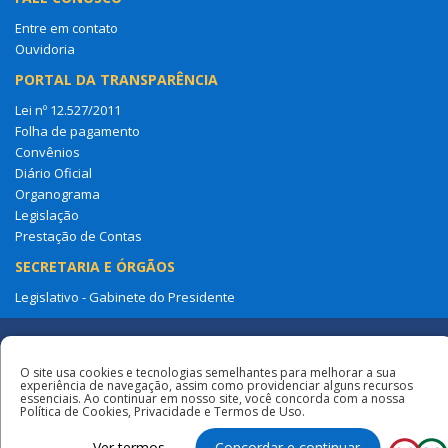
Entre em contato
Ouvidoria
PORTAL DA TRANSPARÊNCIA
Lei nº 12.527/2011
Folha de pagamento
Convênios
Diário Oficial
Organograma
Legislação
Prestação de Contas
SECRETARIA E ÓRGÃOS
Legislativo - Gabinete do Presidente
Redes
O site usa cookies e tecnologias semelhantes para melhorar a sua
experiência de navegação, assim como providenciar alguns recursos
Sociais
essenciais. Ao continuar em nosso site, você concorda com a nossa
Todos os direitos reservados à Câmara
Política de Cookies, Privacidade e Termos de Uso.
Municipal de São Benedito Do Rio Preto
Ver termos
Concordar e continuar